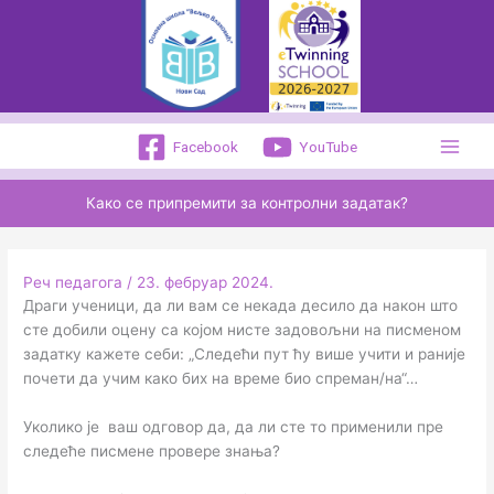
Пређи
на
садржај
Facebook
YouTube
Како се припремити за контролни задатак?
Реч педагога
/
23. фебруар 2024.
Драги ученици, да ли вам се некада десило да након што
сте добили оцену са којом нисте задовољни на писменом
задатку кажете себи: „Следећи пут ћу више учити и раније
почети да учим како бих на време био спреман/на“…
Уколико је ваш одговор да, да ли сте то применили пре
следеће писмене провере знања?