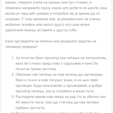
важан. Немојте учити на празан или пун стомак, и
обавезно направите паузу након што дођете из школе, ваш
мозак је тада већ уморан и потребно му је време да се
опорави. У току времена које је резервисано за учење,
мобилни телефон или нешто друго што вам може
одвлачити пажњу оставите у другој соби.
Како одговарати на питања или решавати задатке на
писменој провери?
За почетак брзо прочитај сва питања на контролном,
како би стекао представу о задацима и како би
почетна трема нестала.
Обележи сва питања на која можеш да одговориш
брзо и тачно и које сигурно знаш, и на њих прво
одговори. Буди пажљив/ва у одговорима, и добро
прочитај питања, ако је потребно и више пута;
Расподели време које имаш за рад (то је обично око
40 минута часа) тако да стигнеш да сва питања
пређеш три пута;