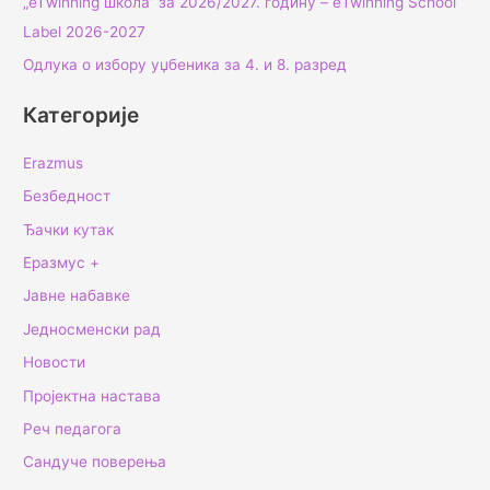
„еТwinning школа“ за 2026/2027. годину – еTwinning School
Label 2026-2027
Одлука о избору уџбеника за 4. и 8. разред
Категорије
Erazmus
Безбедност
Ђачки кутак
Еразмус +
Јавне набавке
Једносменски рад
Новости
Пројектна настава
Реч педагога
Сандуче поверења