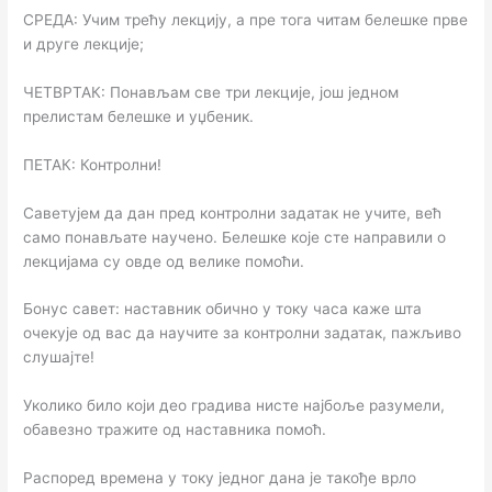
СРЕДА: Учим трећу лекцију, а пре тога читам белешке прве
и друге лекције;
ЧЕТВРТАК: Понављам све три лекције, још једном
прелистам белешке и уџбеник.
ПЕТАК: Контролни!
Саветујем да дан пред контролни задатак не учите, већ
само понављате научено. Белешке које сте направили о
лекцијама су овде од велике помоћи.
Бонус савет: наставник обично у току часа каже шта
очекује од вас да научите за контролни задатак, пажљиво
слушајте!
Уколико било који део градива нисте најбоље разумели,
обавезно трaжите од наставника помоћ.
Распоред времена у току једног дана је такође врло