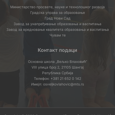
Министарство просвете, науке и технолошког развоја
Градска управа за образовање
Град Нови Сад
Завод за унапређивање образовања и васпитања
Завод за вредновање квалитета образовања и васпитања
Чувам те
Контакт подаци
Основна школа „Вељко Влаховић“
VIII улица број 2, 21105 Шангај
Република Србија
Телефон: +381 21 652 0 142
Имејл: osveljkovlahovic@mts.rs