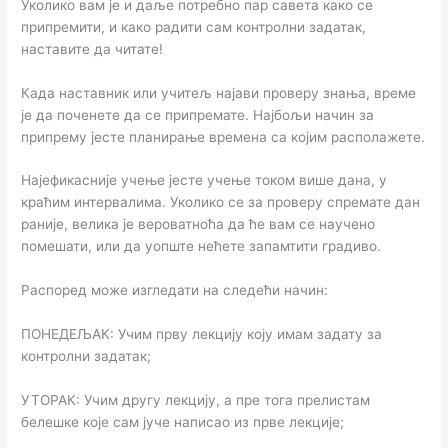
Уколико вам је и даље потребно пар савета како се
припремити, и како радити сам контролни задатак,
наставите да читате!
Када наставник или учитељ најави проверу знања, време
је да поченете да се припремате. Најбољи начин за
припрему јесте планирање времена са којим располажете.
Најефикасније учење јесте учење током више дана, у
краћим интервалима. Уколико се за проверу спремате дан
раније, велика је вероватноћа да ће вам се научено
помешати, или да уопште нећете запамтити градиво.
Распоред може изгледати на следећи начин:
ПОНЕДЕЉАК: Учим прву лекцију коју имам задату за
контролни задатак;
УТОРАК: Учим другу лекцију, а пре тога прелистам
белешке које сам јуче написао из прве лекције;