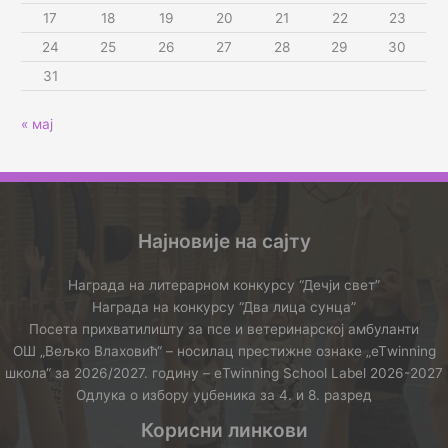
17
18
19
20
21
22
23
24
25
26
27
28
29
30
31
« мај
Најновије на сајту
Награда на литерарном конкурсу “Дечји свет”
Награда на конкурсу “Два лица сунца”
Посета прихватилишту за псе и ветеринарској амбуланти
ОШ „Вељко Влаховић“ – носилац престижне ознаке „еТwinning
школа“ за 2026/2027. годину – еTwinning School Label 2026-2027
Одлука о избору уџбеника за 4. и 8. разред
Корисни линкови