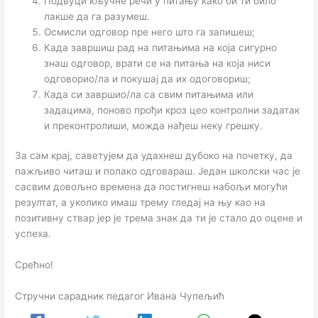
Подвуци кључне речи у питању како би ти било
лакше да га разумеш.
Осмисли одговор пре него што га запишеш;
Када завршиш рад на питањима на која сигурно
знаш одговор, врати се на питања на која ниси
одговорио/ла и покушај да их одоговориш;
Када си завршио/ла са свим питањима или
задацима, поново прођи кроз цео контролни задатак
и преконтролиши, можда нађеш неку грешку.
За сам крај, саветујем да удахнеш дубоко на почетку, да
пажљиво читаш и полако одговараш. Један школски час је
сасвим довољно времена да постигнеш набољи могући
резултат, а уколико имаш трему гледај на њу као на
позитивну ствар јер је трема знак да ти је стало до оцене и
успеха.
Срећно!
Стручни сарадник педагог Ивана Чупељић