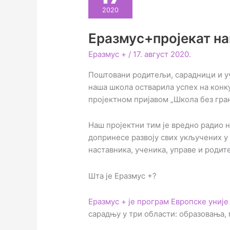
2020
Еразмус+пројекат н
Еразмус +
/
17. август 2020.
Поштовани родитељи, сарадници и у
наша школа остварила успех на конк
пројектном пријавом „Школа без гран
Наш пројектни тим је вредно радио н
допринесе развоју свих укључених у
наставника, ученика, управе и родит
Шта је Еразмус +?
Еразмус + је програм Европске уније
сарадњу у три области: образовања, 