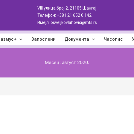
VIII улица број 2, 21105 Шангај
Телефон: +381
21 652 0 142
Имејл: osveljkovlahovic@mts.rs
размус+
Запослени
Документа
Часопис
Месец:
август 2020.