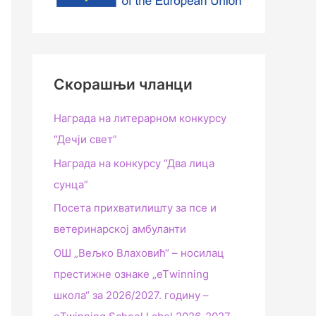
Скорашњи чланци
Награда на литерарном конкурсу
“Дечји свет”
Награда на конкурсу “Два лица
сунца”
Посета прихватилишту за псе и
ветеринарској амбуланти
ОШ „Вељко Влаховић“ – носилац
престижне ознаке „еТwinning
школа“ за 2026/2027. годину –