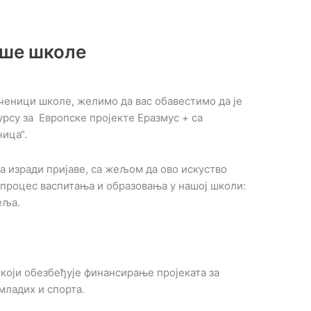
аше школе
ченици школе, желимо да вас обавестимо да је
урсу за Европске пројекте Еразмус + са
ица“.
а изради пријаве, са жељом да ово искуство
 процес васпитања и образовања у нашој школи:
еља.
који обезбеђује финансирање пројеката за
младих и спорта.