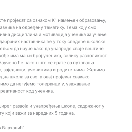
сте пројекат са ознаком К1 намењен образовању,
вника на одређену тематику. Тема коју смо
итивна дисциплина и мотивација ученика за учење
 одабраних наставника ће у току следеће школске
жељом да науче како да унапреде своје вештине
акође има мањи број ученика, велику разноликост
Научено ће након што се врате са путовања
а, заједници, ученицима и родитељима. Желимо
дна школа за све, а овај пројекат свакако
имо да негујемо толеранцију, уважавање
креативност код ученика.
ширег развоја и унапређења школе, садржаног у
у који важи за наредних 5 година.
 Влаховић“