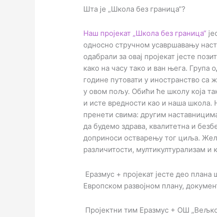
Шта је „Школа без граница“?
Наш пројекат „Школа без граница“
је
односно стручном усавршавању наста
одабрали за овај пројекат јесте поз
како на часу тако и ван њега. Група
године путовати у иностранство са 
у овом пољу. Обићи ће школу која т
и исте вредности као и наша школа. 
пренети свима: другим наставницим
да будемо здрава, квалитетна и безбе
доприноси остварењу тог циља. Жел
различитости, мултикултурализам и 
Еразмус + пројекат јесте део плана 
Европском развојном плану, документ
Пројектни тим Еразмус + ОШ „Вељко