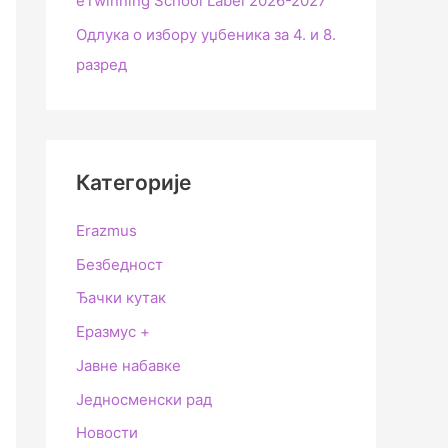
еTwinning School Label 2026-2027
Одлука о избору уџбеника за 4. и 8.
разред
Категорије
Erazmus
Безбедност
Ђачки кутак
Еразмус +
Јавне набавке
Једносменски рад
Новости