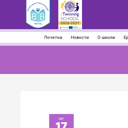
Пређи
на
садржај
Почетна
Новости
О школи
Е
авг
17