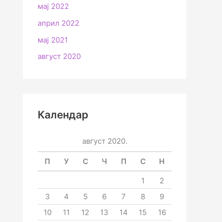
мај 2022
април 2022
мај 2021
август 2020
Календар
август 2020.
П
У
С
Ч
П
С
Н
1
2
3
4
5
6
7
8
9
10
11
12
13
14
15
16