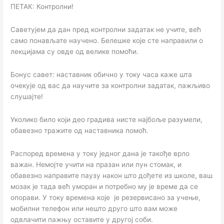
ПЕТАК: Контролни!
Саветујем да дан пред контролни задатак не учите, већ
само понављате научено. Белешке које сте направили о
лекцијама су овде од велике помоћи.
Бонус савет: наставник обично у току часа каже шта
очекује од вас да научите за контролни задатак, пажљиво
слушајте!
Уколико било који део градива нисте најбоље разумели,
обавезно трaжите од наставника помоћ.
Распоред времена у току једног дана је такође врло
важан. Немојте учити на празан или пун стомак, и
обавезно направите паузу након што дођете из школе, ваш
мозак је тада већ уморан и потребно му је време да се
опорави. У току времена које је резервисано за учење,
мобилни телефон или нешто друго што вам може
одвлачити пажњу оставите у другој соби.