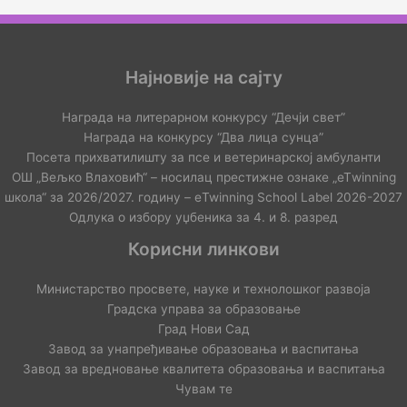
Најновије на сајту
Награда на литерарном конкурсу “Дечји свет”
Награда на конкурсу “Два лица сунца”
Посета прихватилишту за псе и ветеринарској амбуланти
ОШ „Вељко Влаховић“ – носилац престижне ознаке „еТwinning
школа“ за 2026/2027. годину – еTwinning School Label 2026-2027
Одлука о избору уџбеника за 4. и 8. разред
Корисни линкови
Министарство просвете, науке и технолошког развоја
Градска управа за образовање
Град Нови Сад
Завод за унапређивање образовања и васпитања
Завод за вредновање квалитета образовања и васпитања
Чувам те