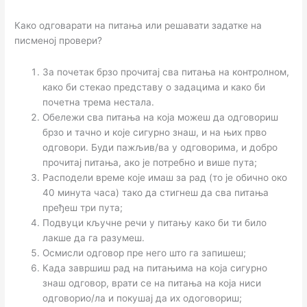
Како одговарати на питања или решавати задатке на
писменој провери?
За почетак брзо прочитај сва питања на контролном,
како би стекао представу о задацима и како би
почетна трема нестала.
Обележи сва питања на која можеш да одговориш
брзо и тачно и које сигурно знаш, и на њих прво
одговори. Буди пажљив/ва у одговорима, и добро
прочитај питања, ако је потребно и више пута;
Расподели време које имаш за рад (то је обично око
40 минута часа) тако да стигнеш да сва питања
пређеш три пута;
Подвуци кључне речи у питању како би ти било
лакше да га разумеш.
Осмисли одговор пре него што га запишеш;
Када завршиш рад на питањима на која сигурно
знаш одговор, врати се на питања на која ниси
одговорио/ла и покушај да их одоговориш;