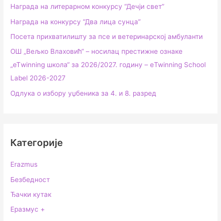
Награда на литерарном конкурсу “Дечји свет”
Награда на конкурсу “Два лица сунца”
Посета прихватилишту за псе и ветеринарској амбуланти
ОШ „Вељко Влаховић“ – носилац престижне ознаке
„еТwinning школа“ за 2026/2027. годину – еTwinning School
Label 2026-2027
Одлука о избору уџбеника за 4. и 8. разред
Категорије
Erazmus
Безбедност
Ђачки кутак
Еразмус +