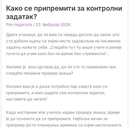
Како се припремити за контролни
задатак?
Реч педагога
/
23. фебруар 2024.
Драги ученици, да ли вам се некада десило да након што
сте добили оцену са којом нисте задовољни на писменом
задатку кажете себи: „Следећи пут ћу више учити и раније
почети да учим како бих на време био спреман/на“…
Уколико је ваш одговор да, да ли сте то применили пре
следеће писмене провере знања?
Уколико вам је и даље потребно пар савета како се
припремити, и како радити сам контролни задатак,
наставите да читате!
Када наставник или учитељ најави проверу знања, време
је да поченете да се припремате. Најбољи начин за
припрему јесте планирање времена са којим располажете.