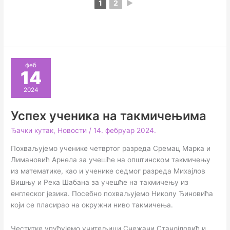
1
2
►
феб
14
2024
Успех ученика на такмичењима
Ђачки кутак
,
Новости
/
14. фебруар 2024.
Похваљујемо ученике четвртог разреда Сремац Марка и
Лимановић Арнела за учешће на општинском такмичењу
из математике, као и ученике седмог разреда Михајлов
Вишњу и Река Шабана за учешће на такмичењу из
енглеског језика. Посебно похваљујемо Николу Ђиновића
који се пласирао на окружни ниво такмичења.
Честитке упућујемо учитељици Снежани Станојловић и