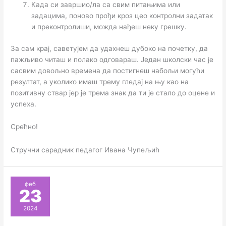
Када си завршио/ла са свим питањима или
задацима, поново прођи кроз цео контролни задатак
и преконтролиши, можда нађеш неку грешку.
За сам крај, саветујем да удахнеш дубоко на почетку, да
пажљиво читаш и полако одговараш. Један школски час је
сасвим довољно времена да постигнеш набољи могући
резултат, а уколико имаш трему гледај на њу као на
позитивну ствар јер је трема знак да ти је стало до оцене и
успеха.
Срећно!
Стручни сарадник педагог Ивана Чупељић
феб
23
2024