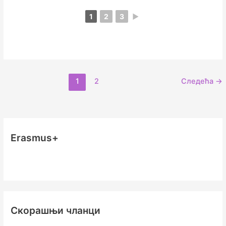
1
2
3
►
1
2
Следећа
→
Erasmus+
Скорашњи чланци