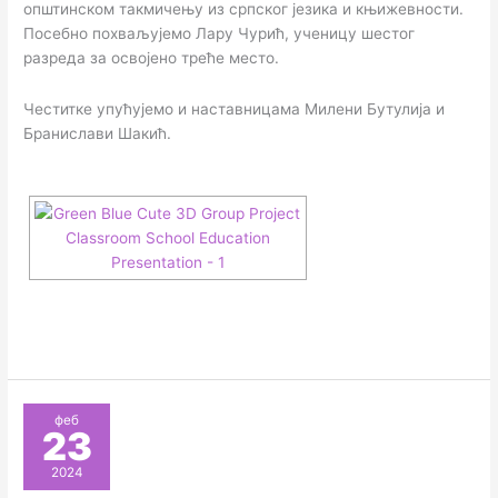
општинском такмичењу из српског језика и књижевности.
Посебно похваљујемо Лару Чурић, ученицу шестог
разреда за освојено треће место.
Честитке упућујемо и наставницама Милени Бутулија и
Бранислави Шакић.
феб
23
2024