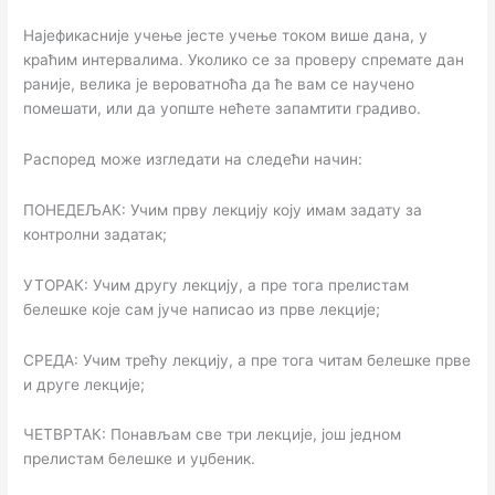
Најефикасније учење јесте учење током више дана, у
краћим интервалима. Уколико се за проверу спремате дан
раније, велика је вероватноћа да ће вам се научено
помешати, или да уопште нећете запамтити градиво.
Распоред може изгледати на следећи начин:
ПОНЕДЕЉАК: Учим прву лекцију коју имам задату за
контролни задатак;
УТОРАК: Учим другу лекцију, а пре тога прелистам
белешке које сам јуче написао из прве лекције;
СРЕДА: Учим трећу лекцију, а пре тога читам белешке прве
и друге лекције;
ЧЕТВРТАК: Понављам све три лекције, још једном
прелистам белешке и уџбеник.