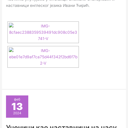
наставници енглеског језика Ивани Ћирић.
феб
13
2024
Ученици као наставници на часу