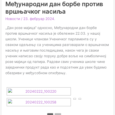
Међународни дан борбе против
вршњачког насиља
Новости
/
23. фебруар 2024.
„Дан розе мајица“ односно, Међународни дан борбе
против вршњачког насиља је обележен 22.03. у нашој
школи. Ученици чланови Ученичког парламента су у
сваком одељењу са ученицима разговарали о вршњачком
насиљу и његовим последицама, након чега је сваки
ученик написао своју поруку добре воље на симболичној
розе мајици од папира. Радови свих ученика школе чине
заједнички продукт рада као и подсетник да увек будемо
обазриви у међусобном опхођењу.