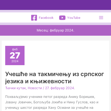
Пређи
на
садржај
Facebook
YouTube
Месец:
фебруар 2024.
феб
27
2024
Учешће на такмичењу из српског
језика и књижевности
Ђачки кутак
,
Новости
/
27. фебруар 2024.
Похваљујемо ученике петог разреда Анику Боришев,
Јовану Јовичин, Богољуба Јокића и Нину Гуслов, као и
ученицу шестог разреда Хану Османи за учешће на