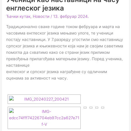
енглеског језика
Ђачки кутак
,
Новости
/
13. фебруар 2024.
Традиционално сваке године током фебруара и марта на
часовима енглеског језика мењамо улоге, те ученици
постају наставници. У 7.разреду угостили смо наставницу
српског језика и књижевности која нам је својим саветима
помогла да схватимо како се страни језик приликом
превођења прилагођава матерњем језику. Поред ученика,
наставнице
енглеског и српског језика награђене су одличним
оценама за активност на часу.