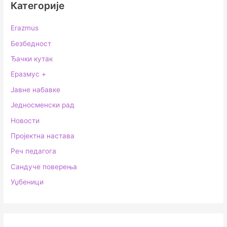
Категорије
Erazmus
Безбедност
Ђачки кутак
Еразмус +
Јавне набавке
Једносменски рад
Новости
Пројектна настава
Реч педагога
Сандуче поверења
Уџбеници