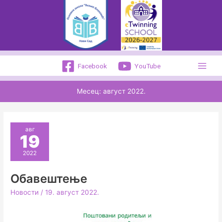
Пређи
на
садржај
Facebook
YouTube
Месец:
август 2022.
авг
19
2022
Обавештење
Новости
/
19. август 2022.