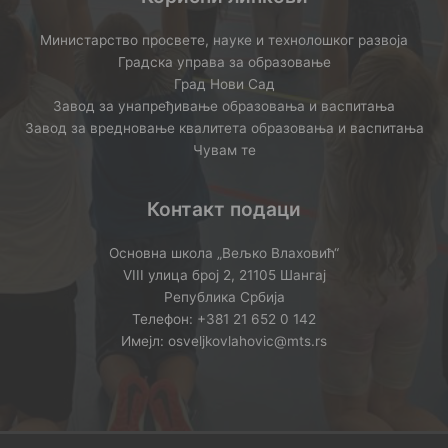
Министарство просвете, науке и технолошког развоја
Градска управа за образовање
Град Нови Сад
Завод за унапређивање образовања и васпитања
Завод за вредновање квалитета образовања и васпитања
Чувам те
Контакт подаци
Основна школа „Вељко Влаховић“
VIII улица број 2, 21105 Шангај
Република Србија
Телефон: +381 21 652 0 142
Имејл: osveljkovlahovic@mts.rs