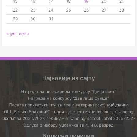
15
16
17
18
19
20
21
22
23
24
25
26
27
28
29
30
31
« јул
сеп »
Најновије на сајту
Награда на литерарном конкурсу “Дечји свет”
Награда на конкурсу “Два лица сунца”
Посета прихватилишту за псе и ветеринарској амбуланти
ОШ „Вељко Влаховић“ – носилац престижне ознаке „еТwinning
школа“ за 2026/2027. годину – еTwinning School Label 2026-2027
Одлука о избору уџбеника за 4. и 8. разред
Корисни линкови