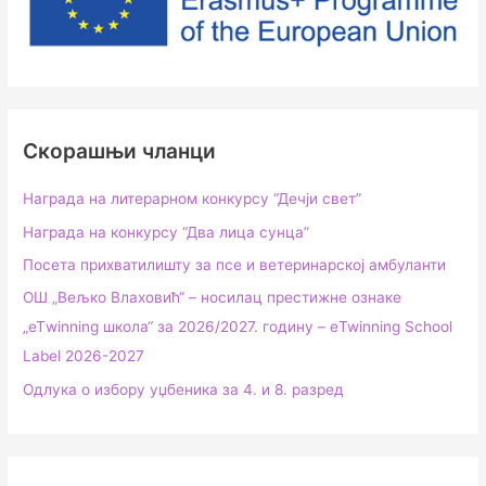
Скорашњи чланци
Награда на литерарном конкурсу “Дечји свет”
Награда на конкурсу “Два лица сунца”
Посета прихватилишту за псе и ветеринарској амбуланти
ОШ „Вељко Влаховић“ – носилац престижне ознаке
„еТwinning школа“ за 2026/2027. годину – еTwinning School
Label 2026-2027
Одлука о избору уџбеника за 4. и 8. разред