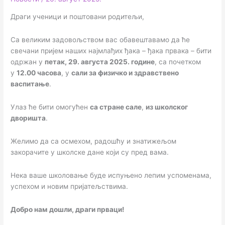
Драги ученици и поштовани родитељи,
Са великим задовољством вас обавештавамо да ће
свечани пријем наших најмлађих ђака – ђака првака – бити
одржан у
петак, 29. августа 2025. године
, са почетком
у
12.00 часова
, у
сали за физичко и здравствено
васпитање
.
Улаз ће бити омогућен
са стране сале
,
из школског
дворишта
.
Желимо да са осмехом, радошћу и знатижељом
закорачите у школске дане који су пред вама.
Нека ваше школовање буде испуњено лепим успоменама,
успехом и новим пријатељствима.
Добро нам дошли, драги прваци!