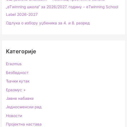
„еТwinning школа“ за 2026/2027. годину – еTwinning School
Label 2026-2027
Одлука о избору уџбеника за 4. и 8. разред
Категорије
Erazmus
Безбедност
Ђачки кутак
Еразмус +
Јавне набавке
Једносменски рад
Новости
Пројектна настава