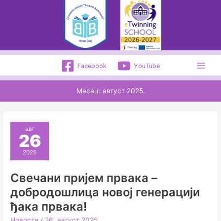
Пређи
на
садржај
Facebook
YouTube
Месец:
август 2025.
авг
26
2025
Свечани пријем првака –
добродошлица новој генерацији
ђака првака!
Новости
/
26. август 2025.