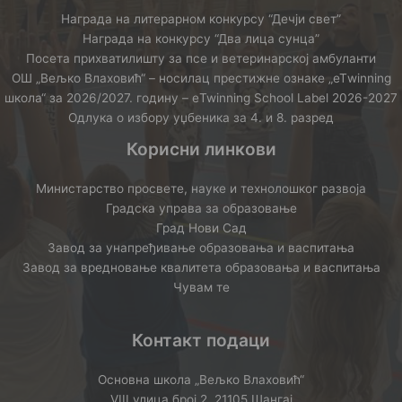
Награда на литерарном конкурсу “Дечји свет”
Награда на конкурсу “Два лица сунца”
Посета прихватилишту за псе и ветеринарској амбуланти
ОШ „Вељко Влаховић“ – носилац престижне ознаке „еТwinning
школа“ за 2026/2027. годину – еTwinning School Label 2026-2027
Одлука о избору уџбеника за 4. и 8. разред
Корисни линкови
Министарство просвете, науке и технолошког развоја
Градска управа за образовање
Град Нови Сад
Завод за унапређивање образовања и васпитања
Завод за вредновање квалитета образовања и васпитања
Чувам те
Контакт подаци
Основна школа „Вељко Влаховић“
VIII улица број 2, 21105 Шангај