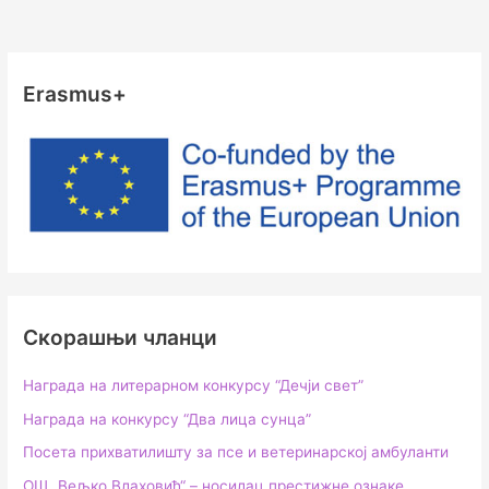
Erasmus+
Скорашњи чланци
Награда на литерарном конкурсу “Дечји свет”
Награда на конкурсу “Два лица сунца”
Посета прихватилишту за псе и ветеринарској амбуланти
ОШ „Вељко Влаховић“ – носилац престижне ознаке