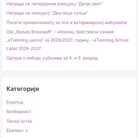
Награда на литерарном конкурсу “Дечји свет”
Награда на конкурсу “Два лица сунца”
Посета прихватилишту за псе и ветеринарској амбуланти
ОШ „Вељко Влаховић“ – носилац престижне ознаке
„еТwinning школа“ за 2026/2027. годину – еTwinning School
Label 2026-2027
Одлука о избору уџбеника за 4. и 8. разред
Категорије
Erazmus
Безбедност
Ђачки кутак
Еразмус +