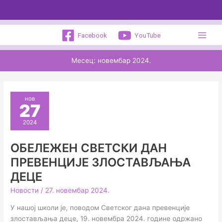
Пређи
на
садржај
Facebook
YouTube
Месец:
новембар 2024.
нов
27
2024
ОБЕЛЕЖЕН СВЕТСКИ ДАН
ПРЕВЕНЦИЈЕ ЗЛОСТАВЉАЊА
ДЕЦЕ
Новости
/
27. новембар 2024.
У нашој школи је, поводом Светског дана превенције
злостављања деце, 19. новембра 2024. године одржано