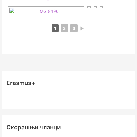
1
2
3
►
Erasmus+
Скорашњи чланци