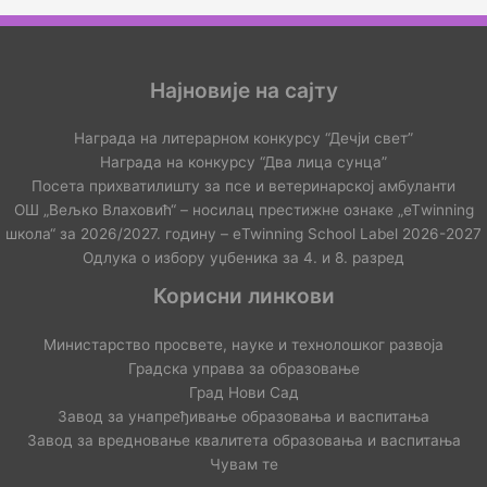
Најновије на сајту
Награда на литерарном конкурсу “Дечји свет”
Награда на конкурсу “Два лица сунца”
Посета прихватилишту за псе и ветеринарској амбуланти
ОШ „Вељко Влаховић“ – носилац престижне ознаке „еТwinning
школа“ за 2026/2027. годину – еTwinning School Label 2026-2027
Одлука о избору уџбеника за 4. и 8. разред
Корисни линкови
Министарство просвете, науке и технолошког развоја
Градска управа за образовање
Град Нови Сад
Завод за унапређивање образовања и васпитања
Завод за вредновање квалитета образовања и васпитања
Чувам те