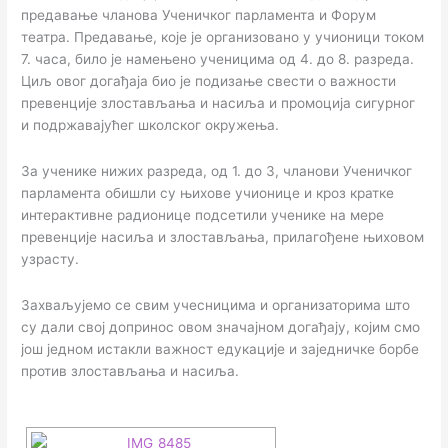
предавање чланова Ученичког парламента и Форум
театра. Предавање, које је организовано у учионици током
7. часа, било је намењено ученицима од 4. до 8. разреда.
Циљ овог догађаја био је подизање свести о важности
превенције злостављања и насиља и промоција сигурног
и подржавајућег школског окружења.
За ученике нижих разреда, од 1. до 3, чланови Ученичког
парламента обишли су њихове учионице и кроз кратке
интерактивне радионице подсетили ученике на мере
превенције насиља и злостављања, прилагођене њиховом
узрасту.
Захваљујемо се свим учесницима и организаторима што
су дали свој допринос овом значајном догађају, којим смо
још једном истакли важност едукације и заједничке борбе
против злостављања и насиља.