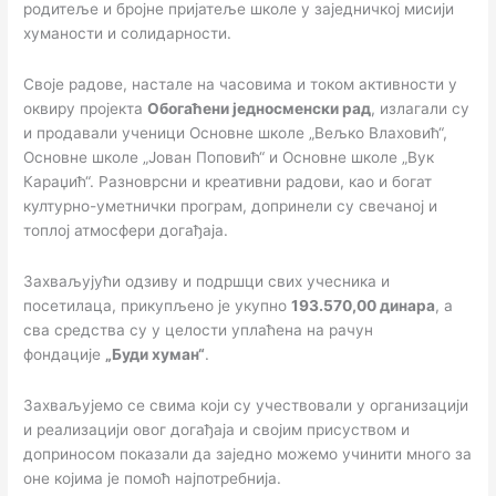
родитеље и бројне пријатеље школе у заједничкој мисији
хуманости и солидарности.
Своје радове, настале на часовима и током активности у
оквиру пројекта
Обогаћени једносменски рад
, излагали су
и продавали ученици Основне школе „Вељко Влаховић“,
Основне школе „Јован Поповић“ и Основне школе „Вук
Караџић“. Разноврсни и креативни радови, као и богат
културно-уметнички програм, допринели су свечаној и
топлој атмосфери догађаја.
Захваљујући одзиву и подршци свих учесника и
посетилаца, прикупљено је укупно
193.570,00 динара
, а
сва средства су у целости уплаћена на рачун
фондације
„Буди хуман“
.
Захваљујемо се свима који су учествовали у организацији
и реализацији овог догађаја и својим присуством и
доприносом показали да заједно можемо учинити много за
оне којима је помоћ најпотребнија.