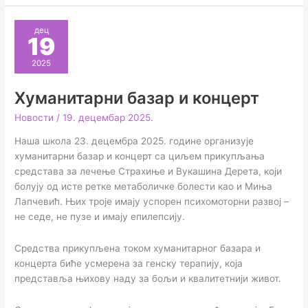
дец
19
2025
Хуманитарни базар и концерт
Новости
/
19. децембар 2025.
Наша школа 23. децембра 2025. године организује
хуманитарни базар и концерт са циљем прикупљања
средстава за лечење Страхиње и Вукашина Дерета, који
болују од исте ретке метаболичке болести као и Миња
Лапчевић. Њих троје имају успорен психомоторни развој –
не седе, не пузе и имају епилепсију.
Средства прикупљена током хуманитарног базара и
концерта биће усмерена за генску терапију, која
представља њихову наду за бољи и квалитетнији живот.