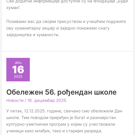
Све додатне информације доступне су на Фондацији „Буди
хуман“.
Позивамо вас да својим присуством и учешћем подржите
ову хуманитарну акцију и заједно покажемо снагу
заједништва и хуманости.
дец
16
2025
Обележен 56. рођендан школе
Новости
/
16. децембар 2025.
У петак, 12.12.2025. године, свечано смо обележили Дан
школе. Тим поводом приређен је богат и разноврстан
културно-уметнички програм у којем су учествовали
ученици како млађих, тако и старијих разреда.