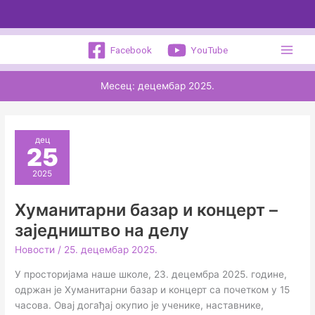
Пређи
на
садржај
Facebook
YouTube
Месец:
децембар 2025.
дец
25
2025
Хуманитарни базар и концерт –
заједништво на делу
Новости
/
25. децембар 2025.
У просторијама наше школе, 23. децембра 2025. године,
одржан је Хуманитарни базар и концерт са почетком у 15
часова. Овај догађај окупио је ученике, наставнике,