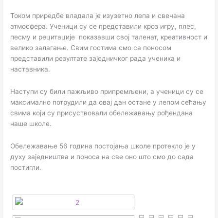
Током приредбе владала је изузетно лепа и свечана
атмосфера. Ученици су се представили кроз игру, плес,
песму и рецитације показавши свој таленат, креативност и
велико залагање. Свим гостима смо са поносом
представили резултате заједничког рада ученика и
наставника.
Наступи су били пажљиво припремљени, а ученици су се
максимално потрудили да овај дан остане у лепом сећању
свима који су присуствовали обележавању рођендана
наше школе.
Обележавање 56 година постојања школе протекло је у
духу заједништва и поноса на све оно што смо до сада
постигли.