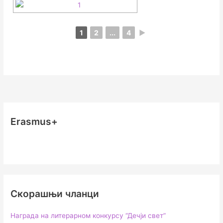
1
2
...
4
►
Erasmus+
Скорашњи чланци
Награда на литерарном конкурсу “Дечји свет”