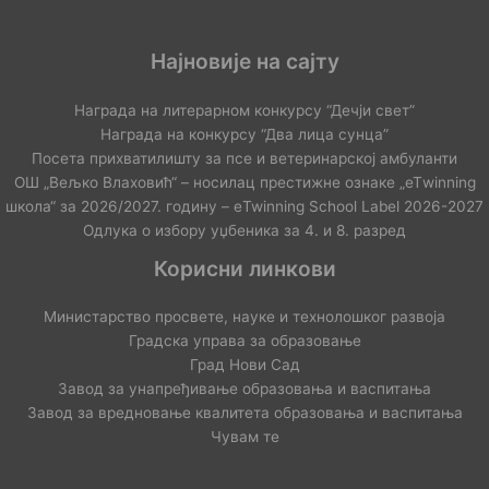
Најновије на сајту
Награда на литерарном конкурсу “Дечји свет”
Награда на конкурсу “Два лица сунца”
Посета прихватилишту за псе и ветеринарској амбуланти
ОШ „Вељко Влаховић“ – носилац престижне ознаке „еТwinning
школа“ за 2026/2027. годину – еTwinning School Label 2026-2027
Одлука о избору уџбеника за 4. и 8. разред
Корисни линкови
Министарство просвете, науке и технолошког развоја
Градска управа за образовање
Град Нови Сад
Завод за унапређивање образовања и васпитања
Завод за вредновање квалитета образовања и васпитања
Чувам те