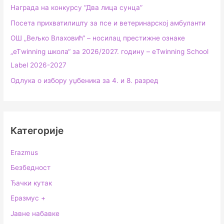
Награда на конкурсу “Два лица сунца”
Посета прихватилишту за псе и ветеринарској амбуланти
ОШ „Вељко Влаховић“ – носилац престижне ознаке
„еТwinning школа“ за 2026/2027. годину – еTwinning School
Label 2026-2027
Одлука о избору уџбеника за 4. и 8. разред
Категорије
Erazmus
Безбедност
Ђачки кутак
Еразмус +
Јавне набавке