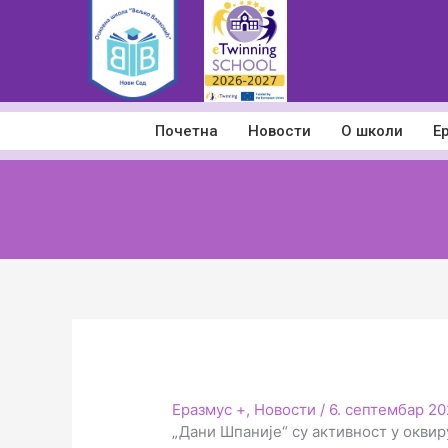
Пређи
на
садржај
Почетна
Новости
О школи
Е
Еразмус +
,
Новости
/
6. септембар 20
„Дани Шпаније“ су активност у оквир