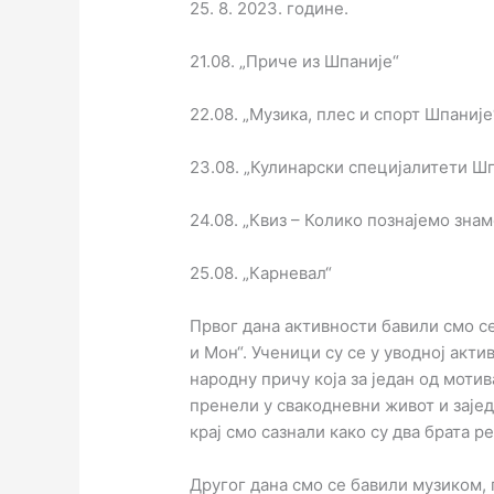
25. 8. 2023. године.
21.08. „Приче из Шпаније“
22.08. „Музика, плес и спорт Шпаније
23.08. „Кулинарски специјалитети Ш
24.08. „Квиз – Колико познајемо зна
25.08. „Карневал“
Првог дана активности бавили смо 
и Мон“. Ученици су се у уводној ак
народну причу која за један од моти
пренели у свакодневни живот и заје
крај смо сазнали како су два брата 
Другог дана смо се бавили музиком,