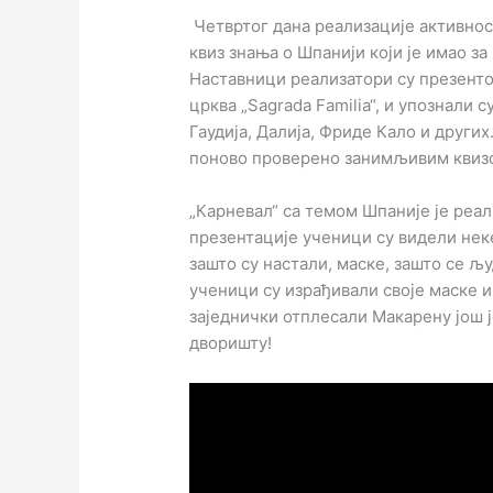
Четвртог дана реализације активнос
квиз знања о Шпанији који је имао за
Наставници реализатори су презенто
црква „Sagrada Familia“, и упознали
Гаудија, Далија, Фриде Кало и други
поново проверено занимљивим квиз
„Карневал“ са темом Шпаније је реа
презентације ученици су видели неке
зашто су настали, маске, зашто се љ
ученици су израђивали своје маске 
заједнички отплесали Макарену још 
дворишту!