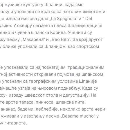
вој музичке културе у Шпанији, када смо
аљу и упознали се кратко са његовим животом и
је извела његова дела „La Spagnola“ и “ Del
музике. У оквиру сегмента плеса Шпаније деци је
нко и чувена шпанска Корида. Ученици су
ку песму „Макарена“ и „Вео Вео“. За крај другог
ју ближе упознали са Шпанијом као спортском
се упознавали са најпознатијим традиционалним
тној активности откривали појмове на шпанском
се упознали са географским условима Шпаније
 најчешће узгаја на њиховом поднебљу. Када су
ксу- израду шведског стола и дегустацију! На
е врсте тапаса, пинчоса, шпанска пита,
 ананас, бадеми, леблебије, неколико врста чери
су уживали у извођењу песме „Besame mucho“ у
у гитаристе.