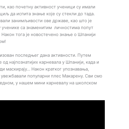
ти, као почетну активност ученици су имали
 циљ да испита знање које су стекли до тада.
вали занимљивости ове државе, као што је
 су ученике са знаменитим личностима попут
х. Након тога је новостечено знање о Шпанији
ом!
лизован последњег дана активности. Путем
 од најпознатијих карневала у Шпанији, када и
уди маскирају… Након кратког упознавања,
и увежбавали популарни плес Макарену. Сви смо
једном, у нашем мини карневалу на школском