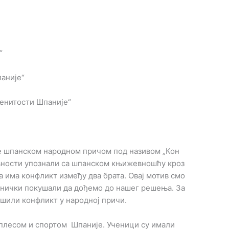
“
паније“
менитости Шпаније“
се шпанском народном причом под називом „Кон
тивности упознали са шпанском књижевношћу кроз
ва има конфликт између два брата. Овај мотив смо
днички покушали да дођемо до нашег решења. За
решили конфликт у народној причи.
 плесом и спортом Шпаније. Ученици су имали