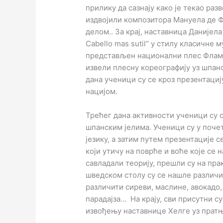
прилику да сазнају како је текао раз
издвојили композитора Мануела де Ф
делом.. За крај, наставница Данијела 
Cabello mas sutil“ у стилу класичне 
представљен национални плес Фламе
извели плесну кореографију уз шпанс
дана ученици су се кроз презентаци
нацијом.
Трећег дана активности ученици су 
шпанским јелима. Ученици су у поче
језику, а затим путем презентације 
који утичу на поврће и воће које се
савладали теорију, прешли су на пра
шведском столу су се нашле различит
различити сиреви, маслине, авокадо,
парадајза… На крају, сви присутни 
извођењу наставнице Хелге уз пратњ