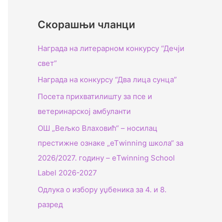
Скорашњи чланци
Награда на литерарном конкурсу “Дечји
свет”
Награда на конкурсу “Два лица сунца”
Посета прихватилишту за псе и
ветеринарској амбуланти
ОШ „Вељко Влаховић“ – носилац
престижне ознаке „еТwinning школа“ за
2026/2027. годину – еTwinning School
Label 2026-2027
Одлука о избору уџбеника за 4. и 8.
разред