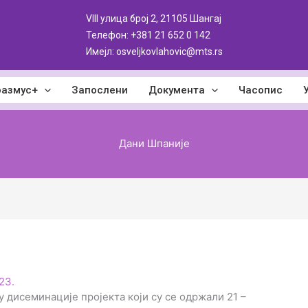
VIII улица број 2, 21105 Шангај
Телефон: +381
21 652 0 142
Имејл: osveljkovlahovic@mts.rs
размус+
Запослени
Документа
Часопис
Дани Шпаније
23.
у дисеминације пројекта који су се одржали 21 –