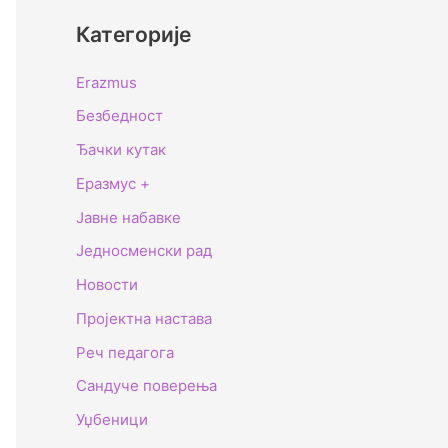
Категорије
Erazmus
Безбедност
Ђачки кутак
Еразмус +
Јавне набавке
Једносменски рад
Новости
Пројектна настава
Реч педагога
Сандуче поверења
Уџбеници