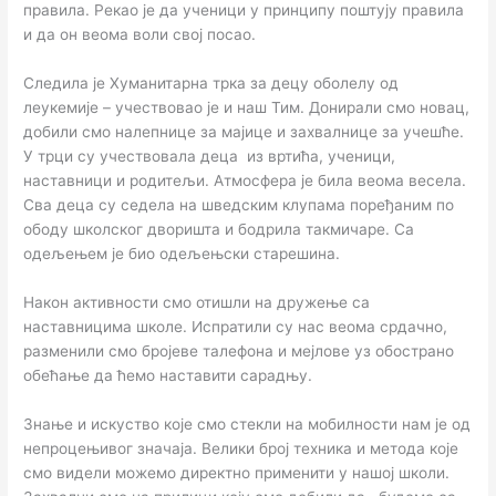
правила. Рекао је да ученици у принципу поштују правила
и да он веома воли свој посао.
Следила је Хуманитарна трка за децу оболелу од
леукемије – учествовао је и наш Тим. Донирали смо новац,
добили смо налепнице за мајице и захвалнице за учешће.
У трци су учествовала деца из вртића, ученици,
наставници и родитељи. Атмосфера је била веома весела.
Сва деца су седела на шведским клупама поређаним по
ободу школског дворишта и бодрила такмичаре. Са
одељењем је био одељењски старешина.
Након активности смо отишли на дружење са
наставницима школе. Испратили су нас веома срдачно,
разменили смо бројеве талефона и мејлове уз обострано
обећање да ћемо наставити сарадњу.
Знање и искуство које смо стекли на мобилности нам је од
непроцењивог значаја. Велики број техника и метода које
смо видели можемо директно применити у нашој школи.