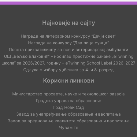
Најновије на сајту
Награда на литерарном конкурсу “Дечји свет”
Награда на конкурсу “Два лица сунца”
Посета прихватилишту за псе и ветеринарској амбуланти
ОШ „Вељко Влаховић“ – носилац престижне ознаке „еТwinning
школа“ за 2026/2027. годину – еTwinning School Label 2026-2027
Одлука о избору уџбеника за 4. и 8. разред
Корисни линкови
Министарство просвете, науке и технолошког развоја
Градска управа за образовање
Град Нови Сад
Завод за унапређивање образовања и васпитања
Завод за вредновање квалитета образовања и васпитања
Чувам те