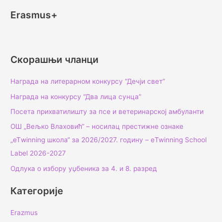
Erasmus+
Скорашњи чланци
Награда на литерарном конкурсу “Дечји свет”
Награда на конкурсу “Два лица сунца”
Посета прихватилишту за псе и ветеринарској амбуланти
ОШ „Вељко Влаховић“ – носилац престижне ознаке
„еТwinning школа“ за 2026/2027. годину – еTwinning School
Label 2026-2027
Одлука о избору уџбеника за 4. и 8. разред
Категорије
Erazmus