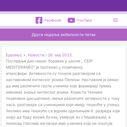
Пређи
на
садржај
Facebook
YouTube
Друга недеља мобилности петак
Еразмус +
,
Новости
/
26. мај 2023.
Последњи дан нашег боравка у школи „ CEIP
MEDITERANEO“ је протекао у позитивној
атмосфери. Активности су почеле разговором са
наставником енглеског језика Пепеом. Наставник је рекао
да има различите групе ученика које формирају према
нивоима знања енглеског језика. Користи технике
позитивне дисциплине, мења различите активности у току
часа, разговара са ученицима који имају тешкоће у учењу.
Уколико има тешкоће са једним одељењем 6. разреда који
знају да буду веома бучни, умирује их стишавањем, а
понекад гласније изговори име ученика који не поштује