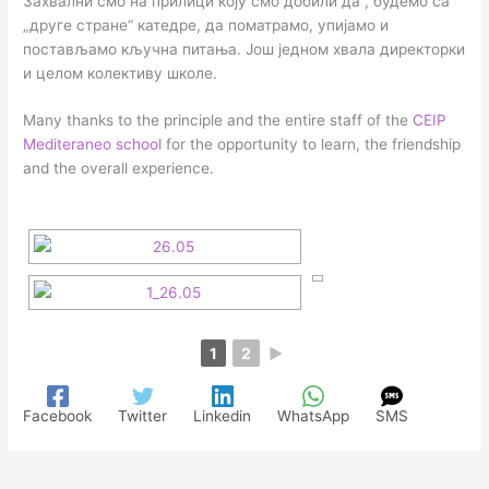
Захвални смо на прилици коју смо добили да , будемо са
„друге стране“ катедре, да поматрамо, упијамо и
постављамо кључна питања. Још једном хвала директорки
и целом колективу школе.
Many thanks to the principle and the entire staff of the
CEIP
Mediteraneo school
for the opportunity to learn, the friendship
and the overall experience.
1
2
►
Facebook
Twitter
Linkedin
WhatsApp
SMS