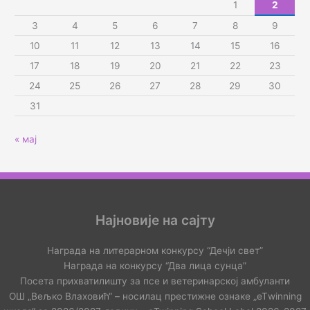
1
2
3
4
5
6
7
8
9
10
11
12
13
14
15
16
17
18
19
20
21
22
23
24
25
26
27
28
29
30
31
« мај
Најновије на сајту
Награда на литерарном конкурсу “Дечји свет”
Награда на конкурсу “Два лица сунца”
Посета прихватилишту за псе и ветеринарској амбуланти
ОШ „Вељко Влаховић“ – носилац престижне ознаке „еТwinning