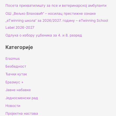
Посета прихватилишту за псе и ветеринарској амбуланти
ОШ „Вељко Влаховић“ – носилац престижне ознаке
„еТwinning школа“ за 2026/2027. годину – еTwinning School
Label 2026-2027
Одлука о избору уџбеника за 4. и 8. разред
Категорије
Erazmus
Безбедност
Ђачки кутак
Еразмус +
Јавне набавке
Једносменски рад
Новости
Пројектна настава