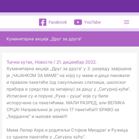
Пређи
на
садржај
Facebook
YouTube
Хуманитарна акција „Друг за друга“
Ђачки кутак
,
Новости
/
21. децембар 2022.
Хуманитарна акција „Друг за друга“ у 3. разреду завршена
је „ЧАЈАНКОМ ЗА МАМЕ“ на којој су маме и деца паковали
и правили пакетиће (од сакупљених слаткиша, школског
прибора и средства за хигијену) за децу у „Сигурној кући“.
Исписане су и поруке „Рука – руци“ које су биле
испоручене са пакетићима. МАЛИ РАЗРЕД, али ВЕЛИКА
СРЦА! Направљено је укупно 17 пакетића!!! БРАВО за
„Ђерданче“ и њихове маме!!!
Мама Лепир Азра и родитељи Стојков Миодраг и Ружица
су однели пакетиће у „Сигурну кућу“.