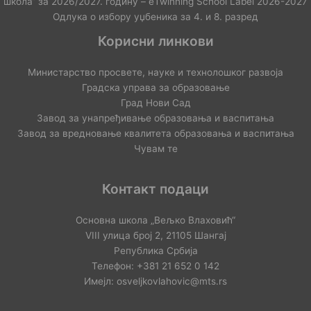
школа“ за 2026/2027. годину – еTwinning School Label 2026-2027
Одлука о избору уџбеника за 4. и 8. разред
Корисни линкови
Министарство просвете, науке и технолошког развоја
Градска управа за образовање
Град Нови Сад
Завод за унапређивање образовања и васпитања
Завод за вредновање квалитета образовања и васпитања
Чувам те
Контакт подаци
Основна школа „Вељко Влаховић“
VIII улица број 2, 21105 Шангај
Република Србија
Телефон: +381 21 652 0 142
Имејл: osveljkovlahovic@mts.rs