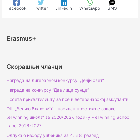
Facebook
Twitter
Linkedin
WhatsApp
SMS
Erasmus+
Скорашњи чланци
Награда на литерарном конкурсу “Дечји свет”
Награда на конкурсу “Два лица сунца”
Посета прихватилишту за псе и ветеринарској амбуланти
ОШ „Вељко Влаховић“ – носилац престижне ознаке
„еТwinning школа“ за 2026/2027. годину – еTwinning School
Label 2026-2027
Одлука о избору уџбеника за 4. и 8. разред