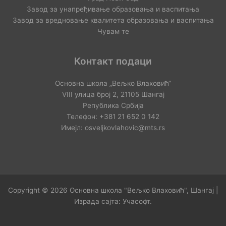
Завод за унапређивање образовања и васпитања
Завод за вредновање квалитета образовања и васпитања
Чувам те
Контакт подаци
Основна школа „Вељко Влаховић“
VIII улица број 2, 21105 Шангај
Република Србија
Телефон: +381 21 652 0 142
Имејл: osveljkovlahovic@mts.rs
Copyright © 2026 Основна школа "Вељко Влаховић", Шангај |
Израда сајта:
Учасофт
.