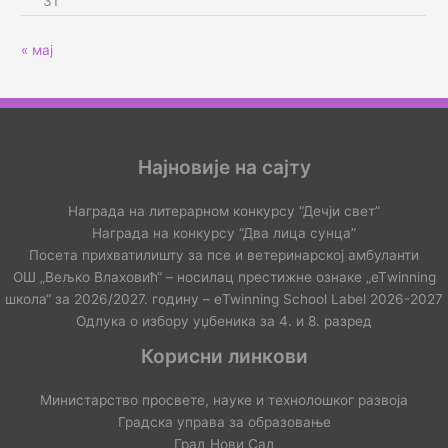
31
« мај
Најновије на сајту
Награда на литерарном конкурсу “Дечји свет”
Награда на конкурсу “Два лица сунца”
Посета прихватилишту за псе и ветеринарској амбуланти
ОШ „Вељко Влаховић“ – носилац престижне ознаке „еТwinning
школа“ за 2026/2027. годину – еTwinning School Label 2026-2027
Одлука о избору уџбеника за 4. и 8. разред
Корисни линкови
Министарство просвете, науке и технолошког развоја
Градска управа за образовање
Град Нови Сад