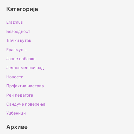
Категорије
Erazmus
Безбедност
Ђачки кутак
Еразмус +
Јавне набавке
Једносменски рад
Новости
Пројектна настава
Реч педагога
Сандуче поверења
Уџбеници
Архиве