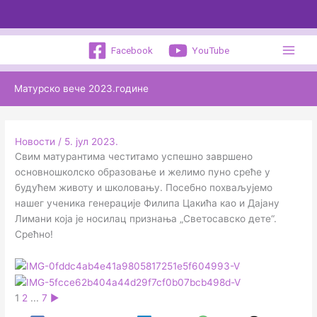
Пређи
на
садржај
Facebook
YouTube
Матурско вече 2023.године
Новости
/
5. јул 2023.
Свим матурантима честитамо успешно завршено
основношколско образовање и желимо пуно среће у
будућем животу и школовању. Посебно похваљујемо
нашег ученика генерације Филипа Цакића као и Дајану
Лимани која је носилац признања „Светосавско дете“.
Срећно!
1
2
...
7
►