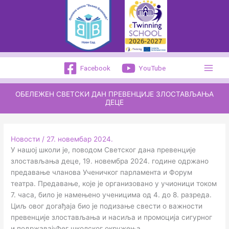
Пређи
на
садржај
Facebook
YouTube
ОБЕЛЕЖЕН СВЕТСКИ ДАН ПРЕВЕНЦИЈЕ ЗЛОСТАВЉАЊА
ДЕЦЕ
Новости
/
27. новембар 2024.
У нашој школи је, поводом Светског дана превенције
злостављања деце, 19. новембра 2024. године одржано
предавање чланова Ученичког парламента и Форум
театра. Предавање, које је организовано у учионици током
7. часа, било је намењено ученицима од 4. до 8. разреда.
Циљ овог догађаја био је подизање свести о важности
превенције злостављања и насиља и промоција сигурног
и подржавајућег школског окружења.