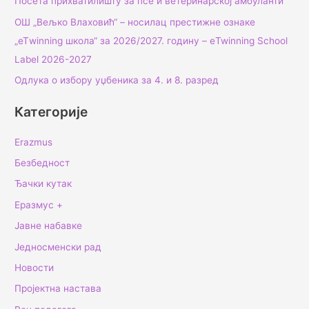
Посета прихватилишту за псе и ветеринарској амбуланти
ОШ „Вељко Влаховић“ – носилац престижне ознаке
„еТwinning школа“ за 2026/2027. годину – еTwinning School
Label 2026-2027
Одлука о избору уџбеника за 4. и 8. разред
Категорије
Erazmus
Безбедност
Ђачки кутак
Еразмус +
Јавне набавке
Једносменски рад
Новости
Пројектна настава