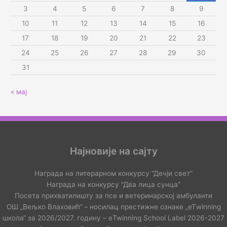
3
4
5
6
7
8
9
10
11
12
13
14
15
16
17
18
19
20
21
22
23
24
25
26
27
28
29
30
31
« мај
Најновије на сајту
Награда на литерарном конкурсу “Дечји свет”
Награда на конкурсу “Два лица сунца”
Посета прихватилишту за псе и ветеринарској амбуланти
ОШ „Вељко Влаховић“ – носилац престижне ознаке „еТwinning
школа“ за 2026/2027. годину – еTwinning School Label 2026-2027