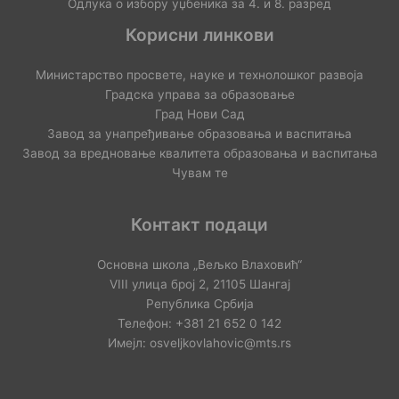
Одлука о избору уџбеника за 4. и 8. разред
Корисни линкови
Министарство просвете, науке и технолошког развоја
Градска управа за образовање
Град Нови Сад
Завод за унапређивање образовања и васпитања
Завод за вредновање квалитета образовања и васпитања
Чувам те
Контакт подаци
Основна школа „Вељко Влаховић“
VIII улица број 2, 21105 Шангај
Република Србија
Телефон: +381 21 652 0 142
Имејл: osveljkovlahovic@mts.rs