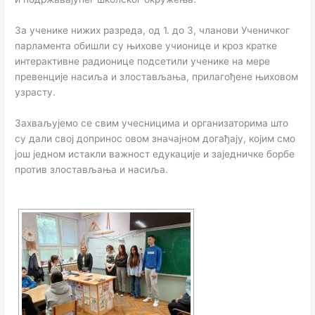
За ученике нижих разреда, од 1. до 3, чланови Ученичког
парламента обишли су њихове учионице и кроз кратке
интерактивне радионице подсетили ученике на мере
превенције насиља и злостављања, прилагођене њиховом
узрасту.
Захваљујемо се свим учесницима и организаторима што
су дали свој допринос овом значајном догађају, којим смо
још једном истакли важност едукације и заједничке борбе
против злостављања и насиља.